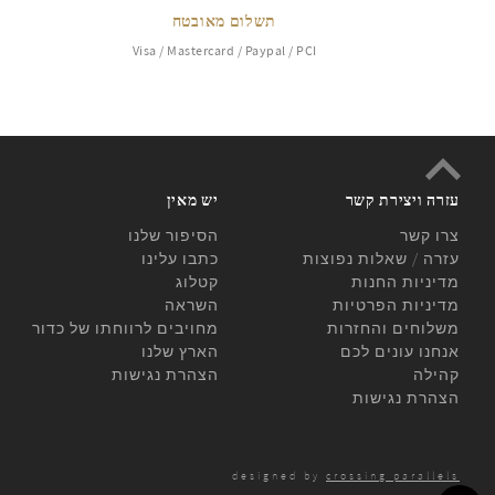
תשלום מאובטח
Visa / Mastercard / Paypal / PCI
עזרה ויצירת קשר
יש מאין
צרו קשר
הסיפור שלנו
עזרה / שאלות נפוצות
כתבו עלינו
מדיניות החנות
קטלוג
מדיניות הפרטיות
השראה
משלוחים והחזרות
מחויבים לרווחתו של כדור
אנחנו עונים לכם
הארץ שלנו
קהילה
הצהרת נגישות
הצהרת נגישות
designed by
crossing parallels