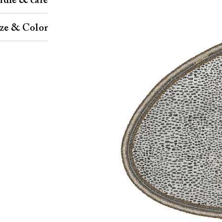
dle & care
ize & Color