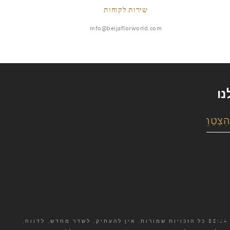
שירות לקוחות
info@beijaflorworld.com
נו
זכויות יוצרים 2026 יש מאין BEIJA FLOR כל הזכויות שמורות. אין להעתיק, לשדר מחדש, לדווח,