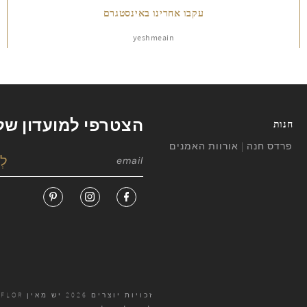
עקבו אחרינו באינסטגרם
yeshmeain
הצטרפי למועדון של
חנות
פרדס חנה | אורוות האמנים