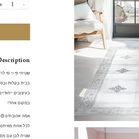
+
-
escription
שטיחי פי וי סי ל
בבית בקלות ובסטיי
בעיצובים ייחודיי
במקום אחד!
אמה אהובתינו😍
לכל אחת מאיתנו 
שטיח לבן עם מס