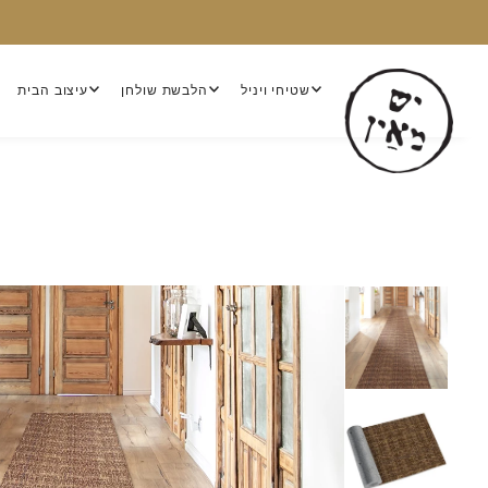
שטיחי ויניל
הלבשת שולחן
עיצוב הבית