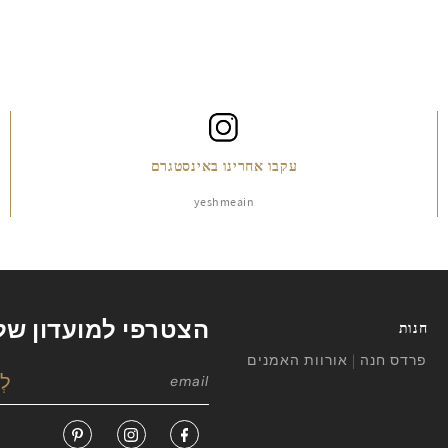
עקבו אחרינו באינסטגרם
yeshmeain
הצטרפי למועדון של
חנות
פרדס חנה | אורוות האמנים