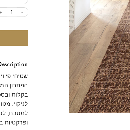
+
-
escription
שטיחי פי וי
הפתרון המו
בקלות ובסטי
לניקוי, מגוו
למטבח, לסלו
ופרקטיות ב