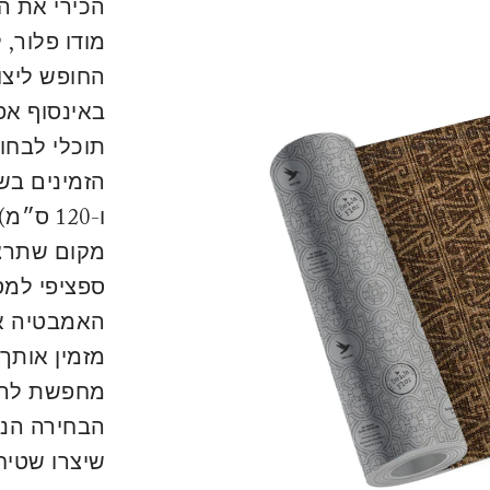
הכירי את ה
מודו פלור,
החופש ליצו
באינסוף אפ
תוכלי לבחור
ו-120 
מקום שתרצי
ספציפי למס
האמבטיה או
מזמין אותך 
מחפשת לרצף
הבחירה הנכ
שיצרו שטיח