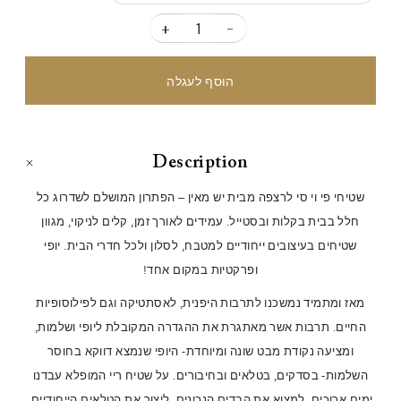
+
-
Description
שטיחי פי וי סי לרצפה מבית יש מאין – הפתרון המושלם לשדרוג כל
חלל בבית בקלות ובסטייל. עמידים לאורך זמן, קלים לניקוי, מגוון
שטיחים בעיצובים ייחודיים למטבח, לסלון ולכל חדרי הבית. יופי
ופרקטיות במקום אחד!
מאז ומתמיד נמשכנו לתרבות היפנית, לאסתטיקה וגם לפילוסופיות
החיים. תרבות אשר מאתגרת את ההגדרה המקובלת ליופי ושלמות,
ומציעה נקודת מבט שונה ומיוחדת- היופי שנמצא דווקא בחוסר
השלמות- בסדקים, בטלאים ובחיבורים. על שטיח ריי המופלא עבדנו
ימים ארוכים. למצוא את הבדים הנכונים, ליצור את הטלאים הייחודיים,