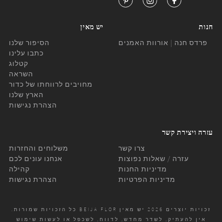
חנות
יש מאין
פרדס חנה | אורוות האמנים
הסיפור שלנו
כתבו עלינו
קטלוג
השראה
מחויבים לרווחתו של כדור
הארץ שלנו
הצהרת נגישות
עזרה ויצירת קשר
צרו קשר
משלוחים והחזרות
עזרה / שאלות נפוצות
אנחנו עונים לכם
מדיניות החנות
קהילה
מדיניות הפרטיות
הצהרת נגישות
זכויות יוצרים 2026 יש מאין BEIJA FLOR כל הזכויות שמורות.
אין להעתיק, לשדר מחדש, לדווח, לשכפל או לעשות שימוש