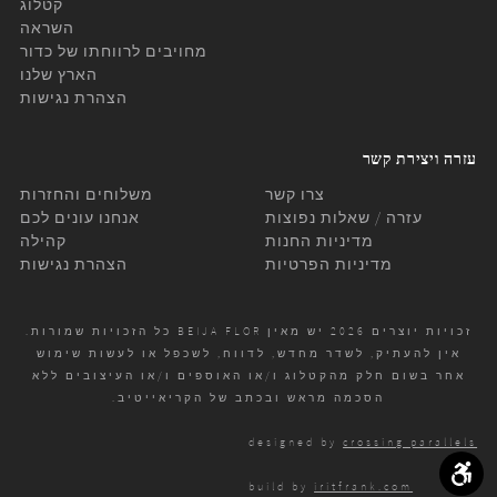
קטלוג
השראה
מחויבים לרווחתו של כדור
הארץ שלנו
הצהרת נגישות
עזרה ויצירת קשר
צרו קשר
משלוחים והחזרות
עזרה / שאלות נפוצות
אנחנו עונים לכם
מדיניות החנות
קהילה
מדיניות הפרטיות
הצהרת נגישות
זכויות יוצרים 2026 יש מאין BEIJA FLOR כל הזכויות שמורות.
אין להעתיק, לשדר מחדש, לדווח, לשכפל או לעשות שימוש
אחר בשום חלק מהקטלוג ו/או האוספים ו/או העיצובים ללא
הסכמה מראש ובכתב של הקריאייטיב.
designed by
crossing parallels
build by
iritfrank.com